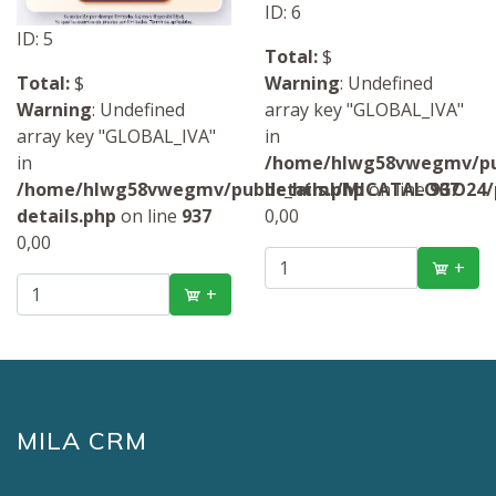
ID: 6
ID: 5
Total:
$
Total:
$
Warning
: Undefined
Warning
: Undefined
array key "GLOBAL_IVA"
array key "GLOBAL_IVA"
in
in
/home/hlwg58vwegmv/pub
/home/hlwg58vwegmv/public_html/MICATALOGO24/p
details.php
on line
937
details.php
on line
937
0,00
0,00
+
+
MILA CRM