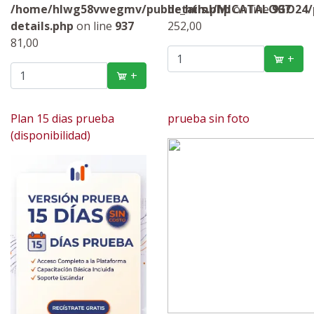
/home/hlwg58vwegmv/public_html/MICATALOGO24/p
details.php
on line
937
details.php
on line
937
252,00
81,00
+
+
Plan 15 dias prueba
prueba sin foto
(disponibilidad)